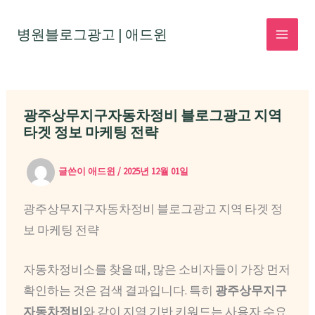
콘
텐
병원블로그광고 | 애드윈
MAI
츠
로
MEN
건
광주상무지구자동차정비 블로그광고 지역
너
타겟 정보 마케팅 전략
뛰
기
글쓴이
애드윈
/
2025년 12월 01일
광주상무지구자동차정비 블로그광고 지역 타겟 정
보 마케팅 전략
자동차정비소를 찾을 때, 많은 소비자들이 가장 먼저
확인하는 것은 검색 결과입니다. 특히
광주상무지구
자동차정비
와 같이 지역 기반 키워드는 사용자 수요