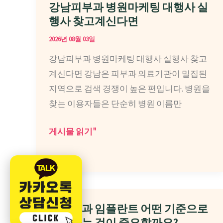
과
강남피부과 병원마케팅 대행사 실
병
행사 찾고계신다면
원
2026년 08월 03일
마
강남피부과 병원마케팅 대행사 실행사 찾고
케
계신다면 강남은 피부과 의료기관이 밀집된
팅
지역으로 검색 경쟁이 높은 편입니다. 병원을
대
찾는 이용자들은 단순히 병원 이름만
행
사
강
게시물 읽기"
실
남
행
피
사
부
알
과
아
병
대구치과 임플란트 어떤 기준으로
봤
원
확인하는 것이 중요할까요?