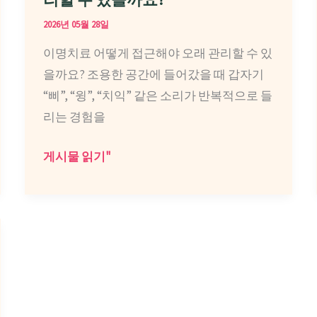
봤
웹
2026년 05월 28일
다
사
면
이명치료 어떻게 접근해야 오래 관리할 수 있
이
을까요? 조용한 공간에 들어갔을 때 갑자기
트
“삐”, “윙”, “치익” 같은 소리가 반복적으로 들
마
리는 경험을
케
팅
이
게시물 읽기"
광
명
고
치
대
료
행
어
사,
떻
검
게
색
접
유