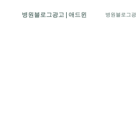
콘
텐
병원블로그광고 | 애드윈
병원블로그
츠
로
건
너
뛰
기