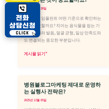
다
마
2026년 05월 28일
면
케
대구치과 임플란트 어떤 기준으로 확인하는
팅
것이 중요할까요? 치아는 음식물을 씹는 기
대
능뿐 아니라 발음, 얼굴 균형, 일상 만족도와
행
도 연결되는 중요한 부분입니다.
사
실
대
게시물 읽기"
행
구
사
치
찾
과
고
임
병원블로그마케팅 제대로 운영하
계
플
는 실행사 전략은?
신
란
2025년 12월 05일
다
트
면