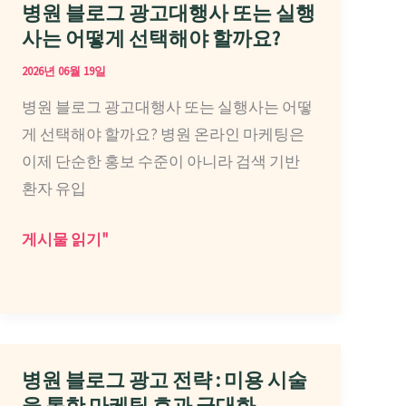
인
병원 블로그 광고대행사 또는 실행
과
사는 어떻게 선택해야 할까요?
병
2026년 06월 19일
원
병원 블로그 광고대행사 또는 실행사는 어떻
마
게 선택해야 할까요? 병원 온라인 마케팅은
케
이제 단순한 홍보 수준이 아니라 검색 기반
팅
환자 유입
대
행
병
게시물 읽기"
사
원
실
블
행
로
사
그
알
광
병원 블로그 광고 전략 : 미용 시술
아
고
을 통한 마케팅 효과 극대화