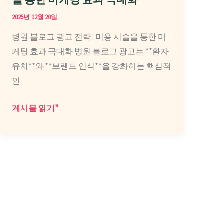
보
대
2025년 12월 20일
신
행
다
병원 블로그 광고 전략 : 미용 시술을 통한 마
사
면
케팅 효과 극대화 병원 블로그 광고는 **환자
또
유치**와 **브랜드 인식**을 강화하는 핵심적
는
인
실
행
병
게시물 읽기"
사
원
는
블
어
로
떻
그
게
광
선
고
택
전
해