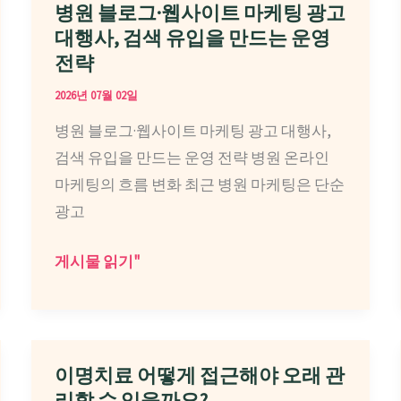
인
병원 블로그·웹사이트 마케팅 광고
과
대행사, 검색 유입을 만드는 운영
병
전략
원
2026년 07월 02일
마
병원 블로그·웹사이트 마케팅 광고 대행사,
케
검색 유입을 만드는 운영 전략 병원 온라인
팅
마케팅의 흐름 변화 최근 병원 마케팅은 단순
대
광고
행
사
병
게시물 읽기"
실
원
행
블
사
로
알
그
이명치료 어떻게 접근해야 오래 관
아
·
리할 수 있을까요?