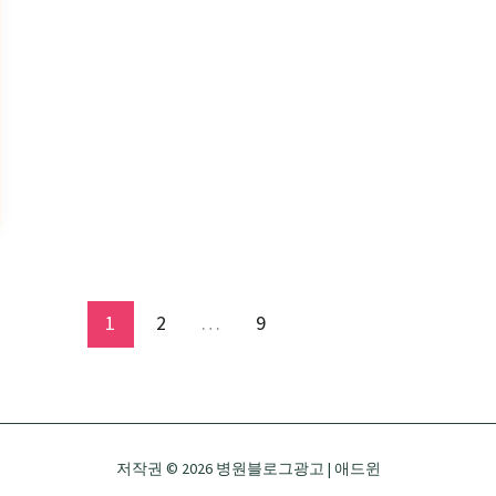
근
입
해
을
야
만
오
드
래
는
관
운
리
영
할
전
수
략
있
1
2
…
9
을
까
요?
저작권 © 2026 병원블로그광고 | 애드윈