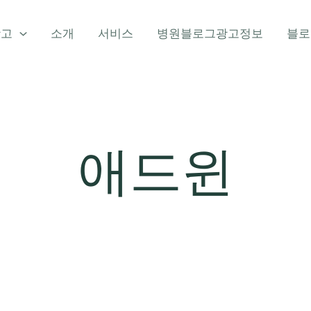
광고
소개
서비스
병원블로그광고정보
블로
애드윈