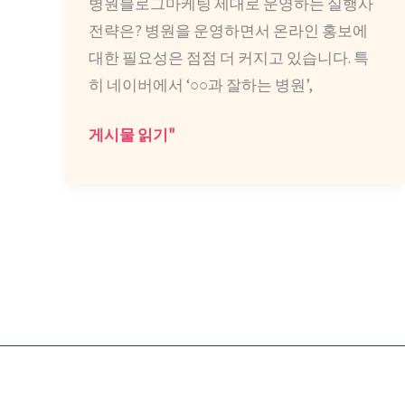
병원블로그마케팅 제대로 운영하는 실행사
어
전략은? 병원을 운영하면서 온라인 홍보에
떤
대한 필요성은 점점 더 커지고 있습니다. 특
기
히 네이버에서 ‘○○과 잘하는 병원’,
준
으
병
게시물 읽기"
로
원
확
블
인
로
하
그
는
마
것
케
이
팅
중
제
요
대
할