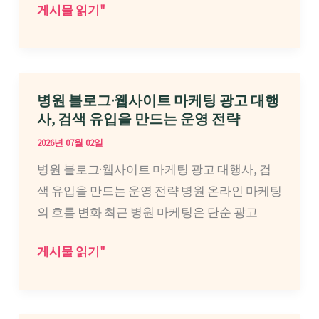
행
강
게시물 읽기"
사
남
실
피
행
부
사
과
병원 블로그·웹사이트 마케팅 광고 대행
알
병
사, 검색 유입을 만드는 운영 전략
아
원
2026년 07월 02일
보
마
병원 블로그·웹사이트 마케팅 광고 대행사, 검
신
케
색 유입을 만드는 운영 전략 병원 온라인 마케팅
다
팅
의 흐름 변화 최근 병원 마케팅은 단순 광고
면
대
행
병
게시물 읽기"
사
원
실
블
행
로