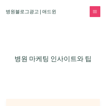
콘
텐
병원블로그광고 | 애드윈
MAI
츠
로
MEN
건
너
뛰
기
병원 마케팅 인사이트와 팁