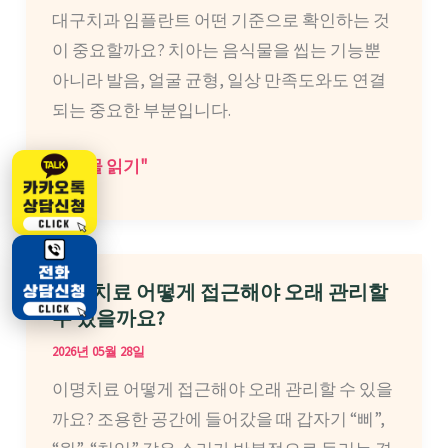
대
대구치과 임플란트 어떤 기준으로 확인하는 것
색
행
이 중요할까요? 치아는 음식물을 씹는 기능뿐
유
사
아니라 발음, 얼굴 균형, 일상 만족도와도 연결
입
또
되는 중요한 부분입니다.
을
는
만
실
대
게시물 읽기"
드
행
구
는
사
치
운
는
과
영
어
임
이명치료 어떻게 접근해야 오래 관리할
전
떻
플
수 있을까요?
략
게
란
2026년 05월 28일
선
트
이명치료 어떻게 접근해야 오래 관리할 수 있을
택
어
까요? 조용한 공간에 들어갔을 때 갑자기 “삐”,
해
떤