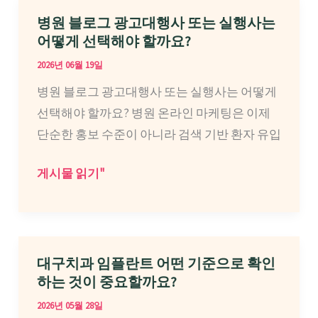
사
그
병원 블로그 광고대행사 또는 실행사는
찾
·
어떻게 선택해야 할까요?
고
웹
2026년 06월 19일
계
사
병원 블로그 광고대행사 또는 실행사는 어떻게
신
이
선택해야 할까요? 병원 온라인 마케팅은 이제
다
트
단순한 홍보 수준이 아니라 검색 기반 환자 유입
면
마
케
병
게시물 읽기"
팅
원
광
블
고
로
대
그
대구치과 임플란트 어떤 기준으로 확인
행
광
하는 것이 중요할까요?
사,
고
2026년 05월 28일
검