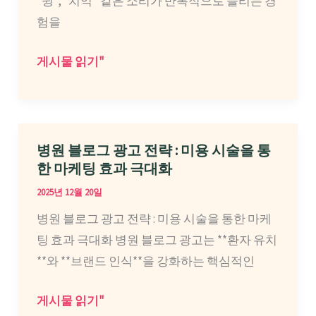
“윙”, “치익” 같은 소리가 반복적으로 들리는 경
야
기
험을
할
준
까
으
이
게시물 읽기"
요?
로
명
확
치
인
료
하
어
병원 블로그 광고 전략 : 미용 시술을 통
는
떻
한 마케팅 효과 극대화
것
게
2025년 12월 20일
이
접
병원 블로그 광고 전략 : 미용 시술을 통한 마케
중
근
팅 효과 극대화 병원 블로그 광고는 **환자 유치
요
해
**와 **브랜드 인식**을 강화하는 핵심적인
할
야
까
오
병
게시물 읽기"
요?
래