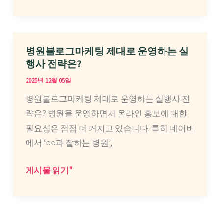
원
관
블
리
로
할
그
병원블로그마케팅 제대로 운영하는 실
수
광
행사 전략은?
있
고
2025년 12월 05일
을
전
병원블로그마케팅 제대로 운영하는 실행사 전
까
략
략은? 병원을 운영하면서 온라인 홍보에 대한
요?
:
필요성은 점점 더 커지고 있습니다. 특히 네이버
미
에서 ‘○○과 잘하는 병원’,
용
시
병
게시물 읽기"
술
원
을
블
통
로