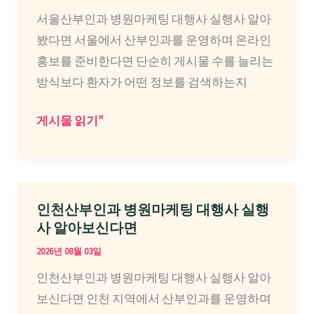
마
서울산부인과 병원마케팅 대행사 실행사 알아
케
봤다면 서울에서 산부인과를 운영하며 온라인
팅
홍보를 준비한다면 단순히 게시물 수를 늘리는
대
방식보다 환자가 어떤 정보를 검색하는지
행
사
서
게시물 읽기"
실
울
행
산
사
부
알
인
인천산부인과 병원마케팅 대행사 실행
아
과
사 알아보신다면
봤
병
2026년 08월 03일
다
원
인천산부인과 병원마케팅 대행사 실행사 알아
면
마
보신다면 인천 지역에서 산부인과를 운영하며
케