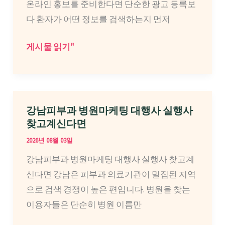
온라인 홍보를 준비한다면 단순한 광고 등록보
팅
다 환자가 어떤 정보를 검색하는지 먼저
대
행
인
게시물 읽기"
사
천
실
산
행
부
사
인
강남피부과 병원마케팅 대행사 실행사
알
과
찾고계신다면
아
병
2026년 08월 03일
봤
원
강남피부과 병원마케팅 대행사 실행사 찾고계
다
마
신다면 강남은 피부과 의료기관이 밀집된 지역
면
케
으로 검색 경쟁이 높은 편입니다. 병원을 찾는
팅
이용자들은 단순히 병원 이름만
대