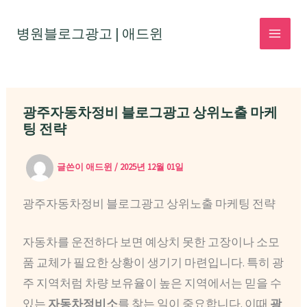
콘
텐
병원블로그광고 | 애드윈
MAI
츠
로
MEN
건
광주자동차정비 블로그광고 상위노출 마케
너
팅 전략
뛰
기
글쓴이
애드윈
/
2025년 12월 01일
광주자동차정비 블로그광고 상위노출 마케팅 전략
자동차를 운전하다 보면 예상치 못한 고장이나 소모
품 교체가 필요한 상황이 생기기 마련입니다. 특히 광
주 지역처럼 차량 보유율이 높은 지역에서는 믿을 수
있는
자동차정비소
를 찾는 일이 중요합니다. 이때
광