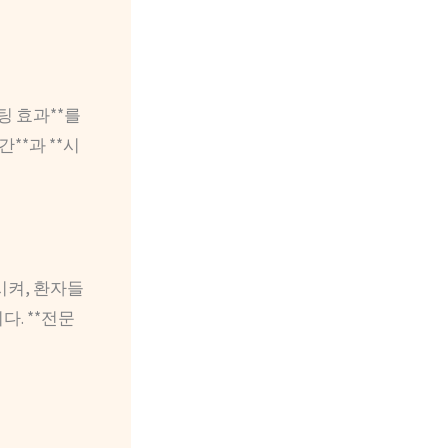
팅 효과**를
**과 **시
시켜, 환자들
. **전문