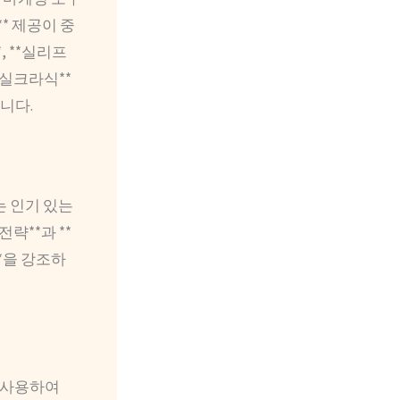
** 제공이 중
, **실리프
**실크라식**
니다.
는 인기 있는
략**과 **
**을 강조하
를 사용하여