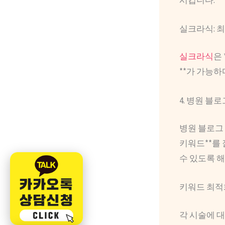
실크라식: 
실크라식
은
**가 가능하
4. 병원 블
병원 블로그 
키워드**를 
수 있도록 해
키워드 최적
각 시술에 대