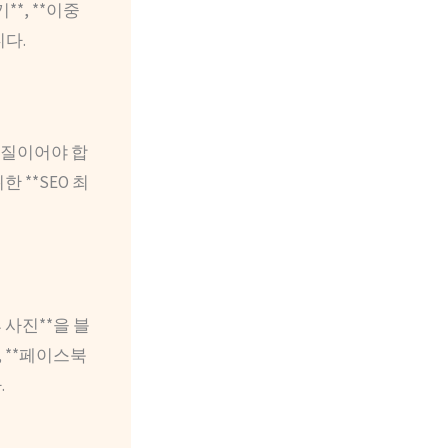
*, **이중
다.
품질이어야 합
 **SEO 최
 사진**을 블
 **페이스북
.