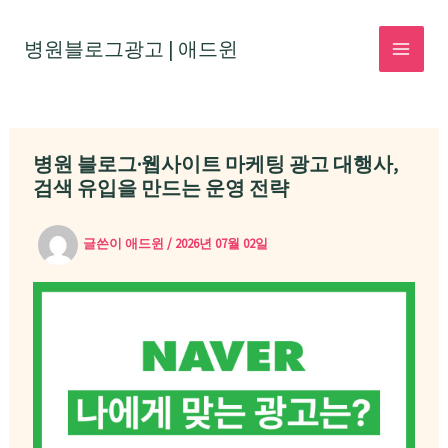
콘
텐
병원블로그광고 | 애드윈
MAI
츠
로
MEN
건
병원 블로그·웹사이트 마케팅 광고 대행사,
너
검색 유입을 만드는 운영 전략
뛰
기
글쓴이
애드윈
/
2026년 07월 02일