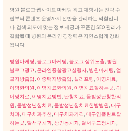
병원 블로그·웹사이트 마케팅 광고 대행사는 전략 수
립부터 콘텐츠 운영까지 전반을 관리하는 역할입니
다. 검색 의도에 맞는 정보 제공과 꾸준한 SEO 관리가
결합될 때 병원의 온라인 경쟁력은 자연스럽게 강화
됩니다.
병원마케팅
,
블로그마케팅
,
블로그 상위노출
,
병원
블로그광고
,
온라인종합광고실행사
,
병원마케팅
,
얼
굴지방흡입
,
이중턱지방흡입
,
실리프팅
,
이명치료
,
이명한의원
,
이명치료한의원
,
이명치료잘하는곳
,
귀
이명치료
,
이명치료방법
,
난청치료
,
돌발성난청한의
원
,
돌발성난청치료
,
돌발성난청치료한방병원
,
대구
치과
,
대구치과추천
,
대구치과가격
,
대구임플란트잘
하는곳
,
달서구치과
,
상인동치과
,
달서구교정치과
,