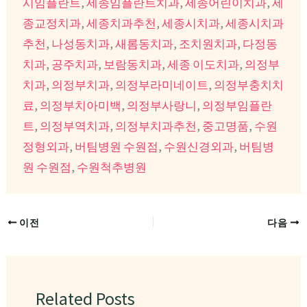
시임플란트
,
세종임플란트치과
,
세종어린이치과
,
세
종교정치과
,
세종치과추천
,
세종시치과
,
세종시치과
추천
,
나성동치과
,
새롬동치과
,
조치원치과
,
다정동
치과
,
공주치과
,
보람동치과
,
세종 이도치과
,
의정부
치과
,
의정부치과
,
의정부라미네이트
,
의정부충치치
료
,
의정부치아미백
,
의정부사랑니
,
의정부임플란
트
,
의정부역치과
,
의정부치과추천
,
중고명품
,
수원
정형외과
,
버팀병원 수원점
,
수원신경외과
,
버팀병
원 수원점
,
수원척추병원
이전
다음
Related Posts