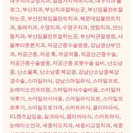
대구치아교정치과
,
일곱가지약속치과
,
대구치과 블
로그
,
부산치과
,
부산치과잘하는곳
,
부산임플란트잘
하는곳
,
부산전체임플란트치과
,
해운대임플란트치
과
,
동래치과
,
수영치과
,
수영구치과
,
센텀치과
,
연산
동치과
,
부산임플란트잘하는곳
,
부산턱관절병원
,
서
울뿌리튼튼치과
,
자궁근종수술병원
,
강남권산부인
과
,
자궁근종
,
자궁 혹
,
자궁적출
,
자궁선근증수술
,
자궁근종수술병원
,
자궁근종 로봇수술 실비
,
난소낭
종
,
난소물혹
,
난소낭종 복강경
,
강남난소낭종복강
경수술
,
스마일라식
,
강남스마일라식
,
스마일프로
,
눈에미소안과의원
,
스마일라식수술비용
,
스마일라
식후기
,
스마일라식비용
,
스마일라식프로
,
스마일프
로후기
,
스마일프로가격
,
스마트라식
,
클리어라식
,
ICL렌즈삽입술
,
실크라식
,
클리어라식
,
스마트라식
,
눈에미소안과
,
세종이도치과
,
세종시교정치과
,
세종