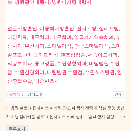
출
,
병원광고대행사
,
병원마케팅대행사
엔탑광고이야
기
얼굴지방흡입
,
이중턱지방흡입
,
실리프팅
,
실리프팅
,
이명치료
,
대구치과
,
대구치과
,
일곱가지약속치과
,
부
산치과
,
부산치과
,
스마일라식
,
강남스마일라식
,
스마
일프로
,
ICL
,
스마트라식
,
렌즈삽입술
,
세종이도치과
,
의정부치과
,
중고명품
,
수원정형외과
,
버팀병원 수원
점
,
수원신경외과
,
버팀병원 수원점
,
수원척추병원
,
임
신중절수술
,
이혼변호사
좋아요
0
싫어요
0
인쇄
«
병원 블로그·웹사이트 마케팅 광고 대행사 전략과 핵심 운영 방법
치과 병원마케팅 블로그 웹사이트 카페 상위노출 대행사 실행사, 온라인 경쟁력을 높이는 방법은 무엇일까요?
»
목록보기