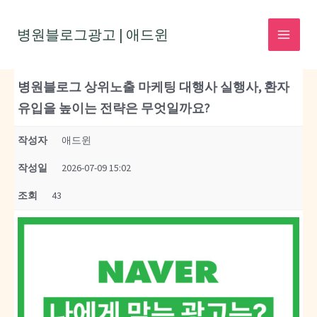
콘
텐
병원블로그광고 | 애드윈
MAI
츠
로
MEN
병원블로그 상위노출 마케팅 대행사 실행사, 환자
건
유입을 높이는 전략은 무엇일까요?
너
뛰
작성자
애드윈
기
작성일
2026-07-09 15:02
조회
43